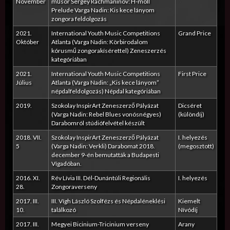
November
műsor Sergey Rachmaninov: H-moll
Prelude Varga Nadin: Kis kece lányom
zongora feldolgozás
2021.
International Youth Music Competitions
Grand Price
Október
Atlanta (Varga Nadin: Körbirodalom
kórusmű zongorakísérettel) Zeneszerzés
kategóriában
2021.
International Youth Music Competitions
First Price
Július
Atlanta (Varga Nadin: „Kis kece lányom”
népdalfeldolgozás) Népdal kategóriában
2019.
Szokolay InspirArt Zeneszerző Pályázat
Dicséret
(Varga Nadin: Rebel Blues vonósnégyes)
(különdíj)
Darabomról stúdiófelvétel készült
2018. VII.
Szokolay InspirArt Zeneszerző Pályázat
I. helyezés
5
(Varga Nadin: Verkli) Darabomat 2018.
(megosztott)
december 9-én bemutatták a Budapesti
Vígadóban.
2016. XI.
Rév Lívia III. Dél-Dunántúli Regionális
I. helyezés
28.
Zongoraverseny
2017. III.
III. Vígh László Szolfézs és Népdaléneklési
Kiemelt
10.
találkozó
Nívódíj
2017. III.
Megyei Bicinium-Tricinium verseny
Arany