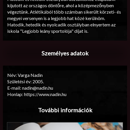
kijutott az országos döntőre, ahol a középmezőnyben
végeztünk. Atlétikából több számban sikerült körzeti- és
megyei versenyen is a legjobb hat közé kerülnöm.
Hatodik, hetedik és nyolcadik osztályban elnyertem az
iskola "Legjobb leány sportolója" díjat is.
Személyes adatok
Név: Varga Nadin
Születési év: 2005.
E-mail: nadin@nadin.hu
Honlap: https://www.nadin.hu
További információk