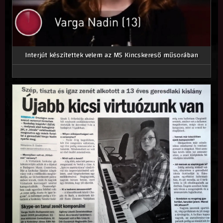
Interjút készítettek velem az M5 Kincskereső műsorában