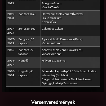
2023
Szakgimnázium
Vasvári Tamás
2019-
Zongora szak
Hermann László Zeneművészeti
2023
Szakgimnázium
Kovács Éva
2017-
Zeneszerzés
Galambos Zoltán
2023
2017-
Zongora „B”
Agócsy László Zeneiskola (Pécs)
2019
tagozat
Vadász Adrienn
2016
Zongora „A”
Agócsy László Zeneiskola (Pécs)
tagozat
Vadász Adrienn
2014-
Hegedű
Hidvégi Zsuzsanna
2017
2010-
Hegedű „A”
Schneider Lajos Alapfokú Művészetoktatási
2014
tagozat
Intézmény (Mohács)
Bergerné Szőnyi Anna, Denkéné Lakner
Gyöngyi, Hidvégi Zsuzsanna
Versenyeredmények