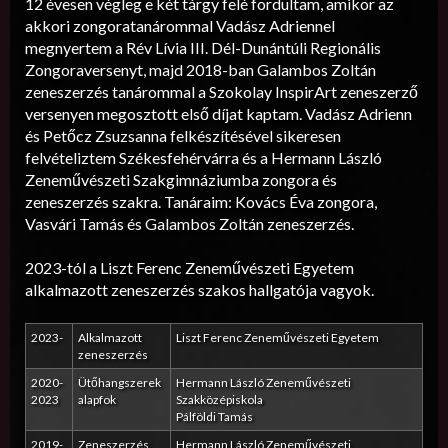
12 évesen végleg e két tárgy felé fordultam, amikor az
akkori zongoratanárommal Vadász Adriennel
megnyertem a Rév Lívia III. Dél-Dunántúli Regionális
Zongoraversenyt, majd 2018-ban Galambos Zoltán
zeneszerzés tanárommal a Szokolay InspirArt zeneszerző
versenyen megosztott első díjat kaptam. Vadász Adrienn
és Petőcz Zsuzsanna felkészítésével sikeresen
felvételiztem Székesfehérvárra és a Hermann László
Zeneművészeti Szakgimnáziumba zongora és
zeneszerzés szakra. Tanáraim: Kovács Éva zongora,
Vasvári Tamás és Galambos Zoltán zeneszerzés.
2023-tól a Liszt Ferenc Zeneművészeti Egyetem
alkalmazott zeneszerzés szakos hallgatója vagyok.
2023-
Alkalmazott
Liszt Ferenc Zeneművészeti Egyetem
zeneszerzés
2020-
Ütőhangszerek
Hermann László Zeneművészeti
2023
alapfok
Szakközépiskola
Pálföldi Tamás
2019-
Zeneszerzés
Hermann László Zeneművészeti