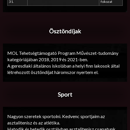
31.
fokozat
Ösztöndíjak
MOL Tehetségtámogató Program Művészet-tudomány
kategóriájában 2018, 2019 és 2021-ben.
A geresdlaki általános iskolában a helyi finn lakosok által
létrehozott ösztöndíjat háromszor nyertem el.
Sport
Nagyon szeretek sportolni. Kedvenc sportjaim az
asztalitenisz és az atlétika.
Hatodik és hetedik osztályban asztalitenisz csapatunk