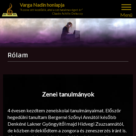
Varga Nadin honlapja
"A zene ott kezdődik, ahol a szó hatalma véget ér"
Menü
Claude Achille Debussy
Rólam
Zenei tanulmányok
4 évesen kezdtem zeneiskolai tanulmányaimat. Először
hegedülni tanultam Bergerné Szőnyi Annától később
Denkéné Lakner Gyöngyitől majd Hidvegi Zsuzsannától,
de közben érdeklődtem a zongora és zeneszerzés iránt is.