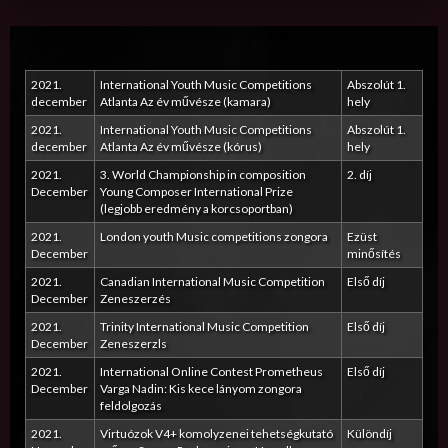
2021.
International Youth Music Competitions
Abszolút 1.
december
Atlanta Az év művésze (kamara)
hely
2021.
International Youth Music Competitions
Abszolút 1.
december
Atlanta Az év művésze (kórus)
hely
2021.
3. World Championship in composition
2. díj
December
Young Composer International Prize
(legjobb eredmény a korcsoportban)
2021.
London youth Music competitions zongora
Ezüst
December
minősítés
2021.
Canadian International Music Competition
Első díj
December
Zeneszerzés
2021.
Trinity International Music Competition
Első díj
December
Zeneszerzls
2021.
International Online Contest Prometheus
Első díj
December
Varga Nadin: Kis kece lányom zongora
feldolgozás
2021.
Virtuózok V4+ komolyzenei tehetségkutató
Különdíj