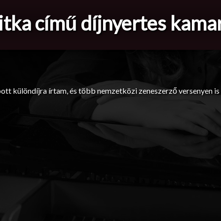
titka című díjnyertes kam
t különdíjra írtam, és több nemzetközi zeneszerző versenyen is e