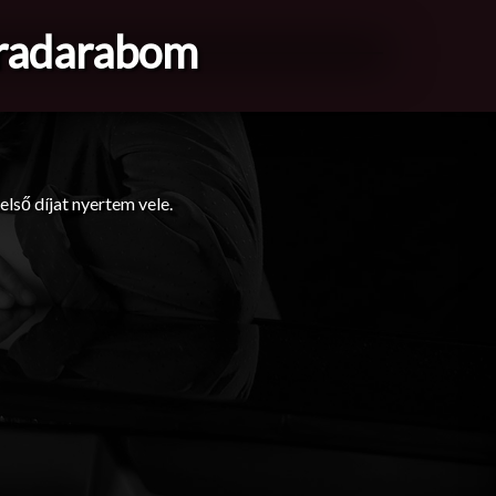
aradarabom
lső díjat nyertem vele.