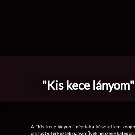
"Kis kece lányom"
A "Kis kece lányom" népdalra készítettem zongor
országból érkeztek pályaművek népzene kategóri