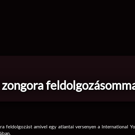
 zongora feldolgozásommal
a feldolgozást amivel egy atlantai versenyen a International Y
ában.