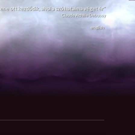
zene ott kezdődik, ahol a szó hatalma véget ér"
Claude Achille Debussy
english